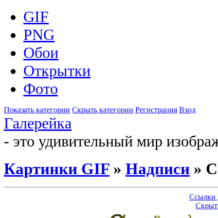
GIF
PNG
Обои
Открытки
Фото
Показать категории
Скрыть категории
Регистрация
Вход
Галерейка
- это удивительный мир изобра
Картинки GIF
»
Надписи
» С
Ссылки 
Скрыт