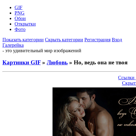
GIF
PNG
Обои
Открытки
Фото
Показать категории
Скрыть категории
Регистрация
Вход
Галерейка
- это удивительный мир изображений
Картинки GIF
»
Любовь
» Но, ведь она не твоя
Ссылки 
Скрыт