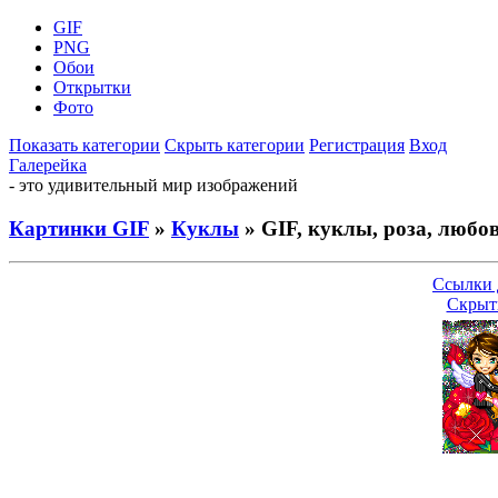
GIF
PNG
Обои
Открытки
Фото
Показать категории
Скрыть категории
Регистрация
Вход
Галерейка
- это удивительный мир изображений
Картинки GIF
»
Куклы
» GIF, куклы, роза, любо
Ссылки 
Скрыт