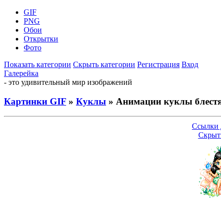
GIF
PNG
Обои
Открытки
Фото
Показать категории
Скрыть категории
Регистрация
Вход
Галерейка
- это удивительный мир изображений
Картинки GIF
»
Куклы
» Анимации куклы блест
Ссылки 
Скрыт