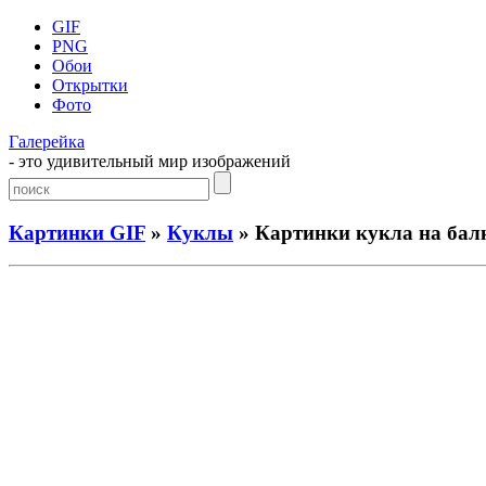
GIF
PNG
Обои
Открытки
Фото
Галерейка
- это удивительный мир изображений
Картинки GIF
»
Куклы
» Картинки кукла на бал