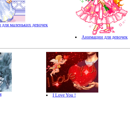
для маленьких девочек
Анимации для девочек
я
I Love You !