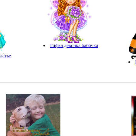
Гифка девочка бабочка
латье