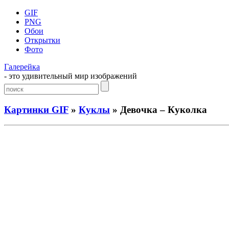
GIF
PNG
Обои
Открытки
Фото
Галерейка
- это удивительный мир изображений
Картинки GIF
»
Куклы
» Девочка – Куколка