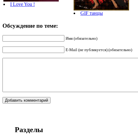
I Love You !
GIF танцы
Обсуждение по теме:
Имя (обязательно)
E-Mail (не публикуется) (обязательно)
Разделы