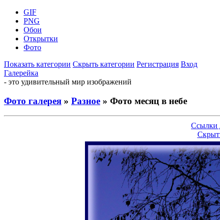
GIF
PNG
Обои
Открытки
Фото
Показать категории
Скрыть категории
Регистрация
Вход
Галерейка
- это удивительный мир изображений
Фото галерея
»
Разное
» Фото месяц в небе
Ссылки 
Скрыт