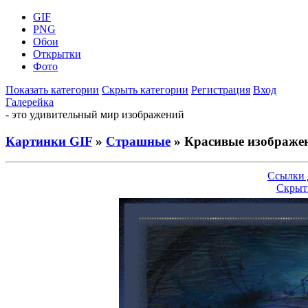
GIF
PNG
Обои
Открытки
Фото
Показать категории
Скрыть категории
Регистрация
Вход
Галерейка
- это удивительный мир изображений
Картинки GIF
»
Страшные
» Красивые изображен
Ссылки 
Скрыт