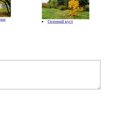
еки
Осенний куст