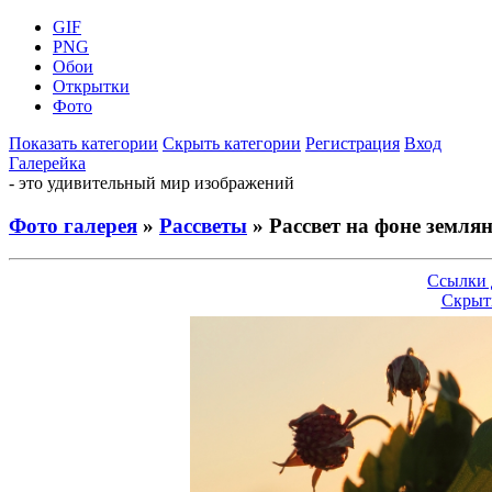
GIF
PNG
Обои
Открытки
Фото
Показать категории
Скрыть категории
Регистрация
Вход
Галерейка
- это удивительный мир изображений
Фото галерея
»
Рассветы
» Рассвет на фоне земля
Ссылки 
Скрыт