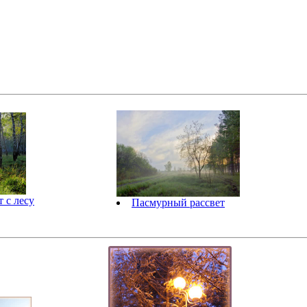
 с лесу
Пасмурный рассвет