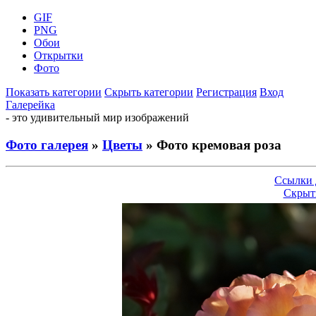
GIF
PNG
Обои
Открытки
Фото
Показать категории
Скрыть категории
Регистрация
Вход
Галерейка
- это удивительный мир изображений
Фото галерея
»
Цветы
» Фото кремовая роза
Ссылки 
Скрыт