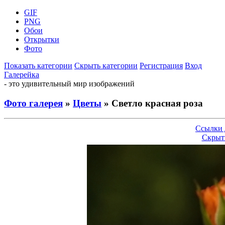
GIF
PNG
Обои
Открытки
Фото
Показать категории
Скрыть категории
Регистрация
Вход
Галерейка
- это удивительный мир изображений
Фото галерея
»
Цветы
» Светло красная роза
Ссылки 
Скрыт