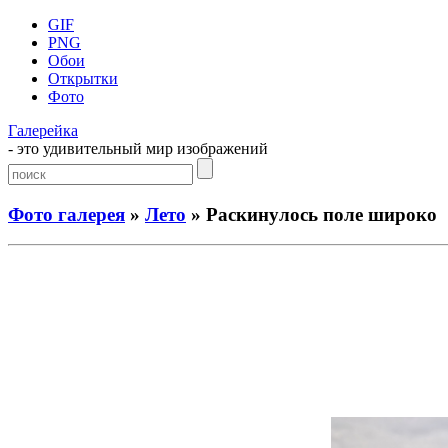
GIF
PNG
Обои
Открытки
Фото
Галерейка
- это удивительный мир изображений
Фото галерея
»
Лето
» Раскинулось поле широко