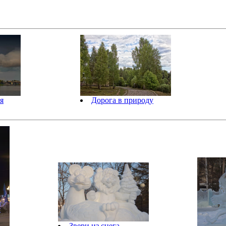
я
Дорога в природу
Звери из снега