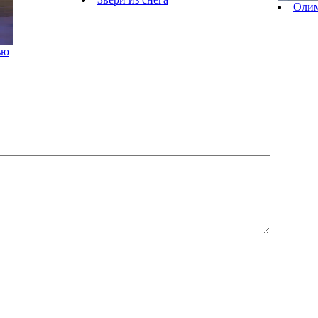
Олим
ью