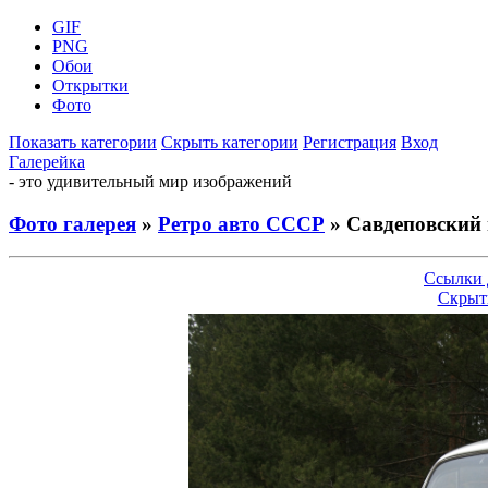
GIF
PNG
Обои
Открытки
Фото
Показать категории
Скрыть категории
Регистрация
Вход
Галерейка
- это удивительный мир изображений
Фото галерея
»
Ретро авто СССР
» Савдеповский
Ссылки 
Скрыт