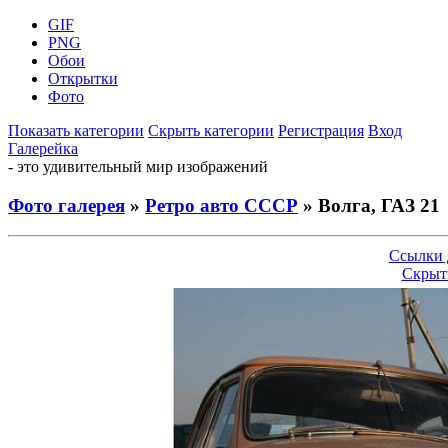
GIF
PNG
Обои
Открытки
Фото
Показать категории
Скрыть категории
Регистрация
Вход
Галерейка
- это удивительный мир изображений
Фото галерея
»
Ретро авто СССР
» Волга, ГАЗ 21
Ссылки 
Скрыт