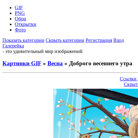
GIF
PNG
Обои
Открытки
Фото
Показать категории
Скрыть категории
Регистрация
Вход
Галерейка
- это удивительный мир изображений
Картинки GIF
»
Весна
» Доброго весеннего утра
Ссылки 
Скрыт