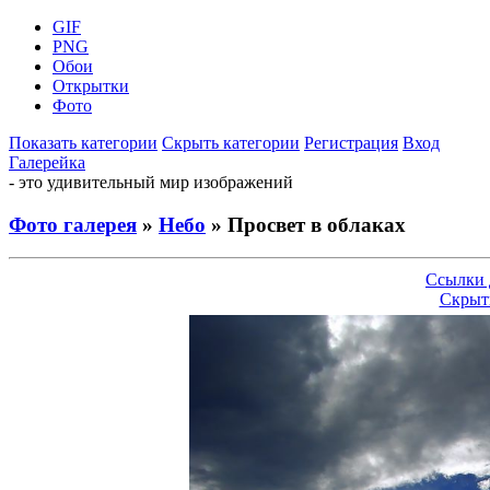
GIF
PNG
Обои
Открытки
Фото
Показать категории
Скрыть категории
Регистрация
Вход
Галерейка
- это удивительный мир изображений
Фото галерея
»
Небо
» Просвет в облаках
Ссылки 
Скрыт