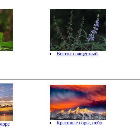
Витекс священный
Красивые горы, небо
 море