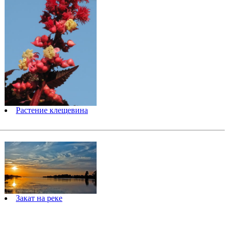
Растение клещевина
Закат на реке