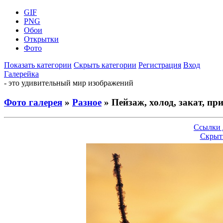
GIF
PNG
Обои
Открытки
Фото
Показать категории
Скрыть категории
Регистрация
Вход
Галерейка
- это удивительный мир изображений
Фото галерея
»
Разное
» Пейзаж, холод, закат, пр
Ссылки 
Скрыт