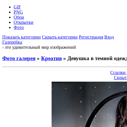
GIF
PNG
Обои
Открытки
Фото
Показать категории
Скрыть категории
Регистрация
Вход
Галерейка
- это удивительный мир изображений
Фото галерея
»
Креатив
» Девушка в темной одежд
Ссылки 
Скрыт