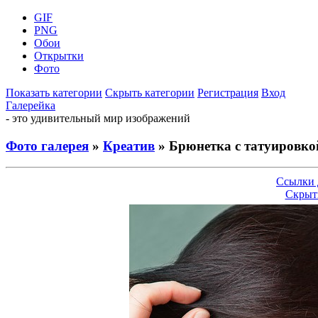
GIF
PNG
Обои
Открытки
Фото
Показать категории
Скрыть категории
Регистрация
Вход
Галерейка
- это удивительный мир изображений
Фото галерея
»
Креатив
» Брюнетка с татуировко
Ссылки 
Скрыт