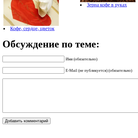
Зерна кофе в руках
Кофе, сердце, цветок
Обсуждение по теме:
Имя (обязательно)
E-Mail (не публикуется) (обязательно)