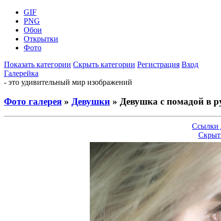
GIF
PNG
Обои
Открытки
Фото
Показать категории
Скрыть категории
Регистрация
Вход
Галерейка
- это удивительный мир изображений
Фото галерея
»
Девушки
» Девушка с помадой в р
Ссылки 
Скрыт