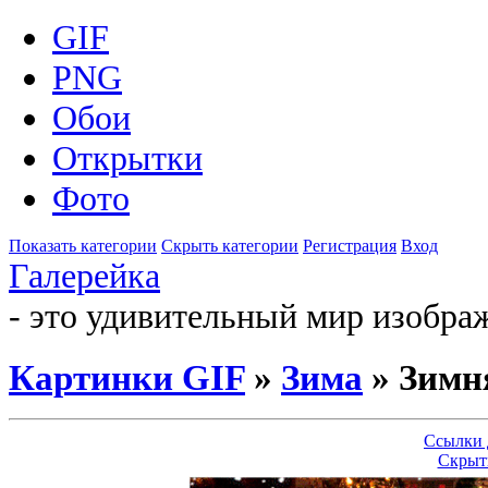
GIF
PNG
Обои
Открытки
Фото
Показать категории
Скрыть категории
Регистрация
Вход
Галерейка
- это удивительный мир изобра
Картинки GIF
»
Зима
» Зимн
Ссылки 
Скрыт