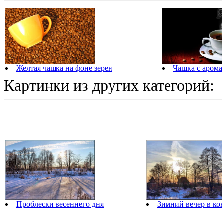
Желтая чашка на фоне зерен
Чашка с аром
Картинки из других категорий:
Проблески весеннего дня
Зимний вечер в ко