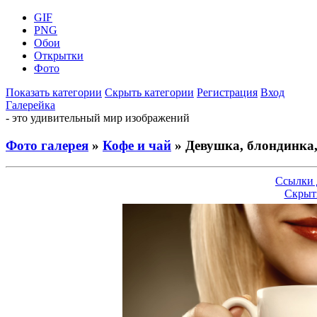
GIF
PNG
Обои
Открытки
Фото
Показать категории
Скрыть категории
Регистрация
Вход
Галерейка
- это удивительный мир изображений
Фото галерея
»
Кофе и чай
» Девушка, блондинка
Ссылки 
Скрыт