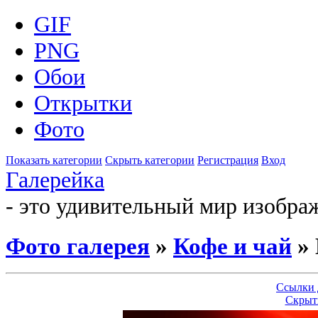
GIF
PNG
Обои
Открытки
Фото
Показать категории
Скрыть категории
Регистрация
Вход
Галерейка
- это удивительный мир изобра
Фото галерея
»
Кофе и чай
» 
Ссылки 
Скрыт