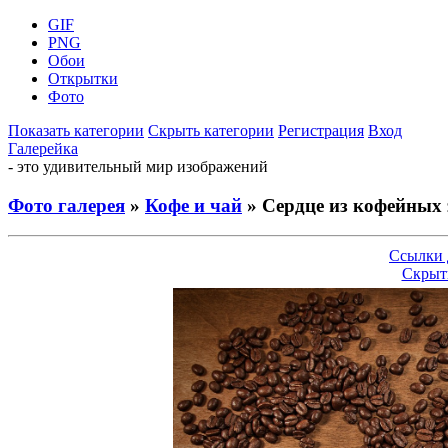
GIF
PNG
Обои
Открытки
Фото
Показать категории
Скрыть категории
Регистрация
Вход
Галерейка
- это удивительный мир изображений
Фото галерея
»
Кофе и чай
» Сердце из кофейных 
Ссылки 
Скрыт