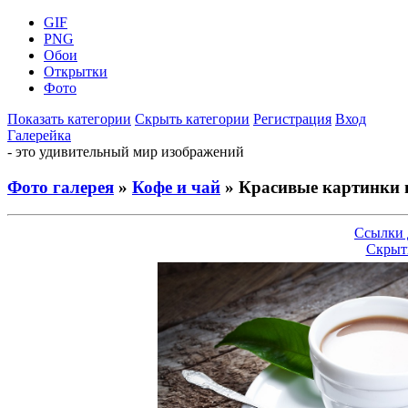
GIF
PNG
Обои
Открытки
Фото
Показать категории
Скрыть категории
Регистрация
Вход
Галерейка
- это удивительный мир изображений
Фото галерея
»
Кофе и чай
» Красивые картинки 
Ссылки 
Скрыт