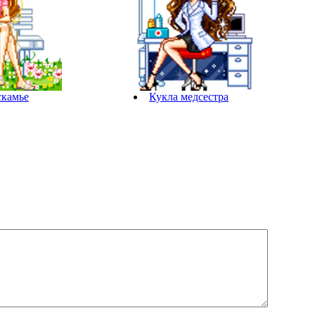
скамье
Кукла медсестра