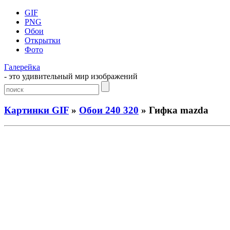
GIF
PNG
Обои
Открытки
Фото
Галерейка
- это удивительный мир изображений
Картинки GIF
»
Обои 240 320
» Гифка mazda