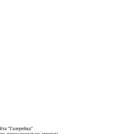
йта "Галерейка"
те, принадлежат их авторам.