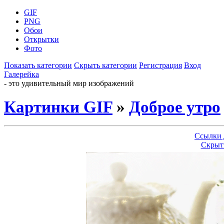
GIF
PNG
Обои
Открытки
Фото
Показать категории
Скрыть категории
Регистрация
Вход
Галерейка
- это удивительный мир изображений
Картинки GIF
»
Доброе утро
Ссылки 
Скрыт