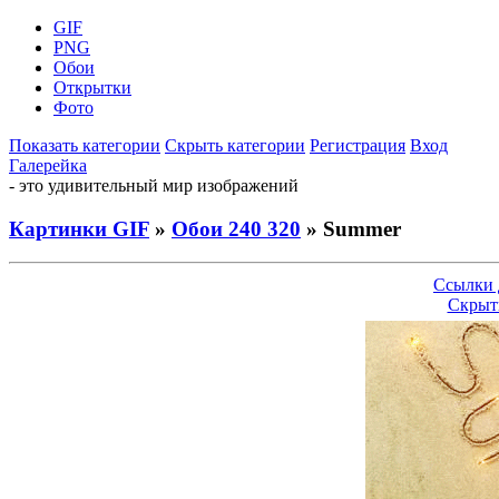
GIF
PNG
Обои
Открытки
Фото
Показать категории
Скрыть категории
Регистрация
Вход
Галерейка
- это удивительный мир изображений
Картинки GIF
»
Обои 240 320
» Summer
Ссылки 
Скрыт