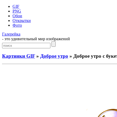
GIF
PNG
Обои
Открытки
Фото
Галерейка
- это удивительный мир изображений
Картинки GIF
»
Доброе утро
» Доброе утро с буке