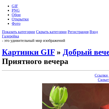
GIF
PNG
Обои
Открытки
Фото
Показать категории
Скрыть категории
Регистрация
Вход
Галерейка
- это удивительный мир изображений
Картинки GIF
»
Добрый веч
Приятного вечера
Ссылки 
Скрыт