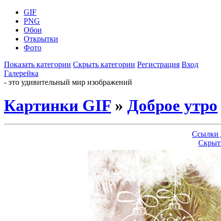
GIF
PNG
Обои
Открытки
Фото
Показать категории
Скрыть категории
Регистрация
Вход
Галерейка
- это удивительный мир изображений
Картинки GIF
»
Доброе утро
Ссылки 
Скрыт