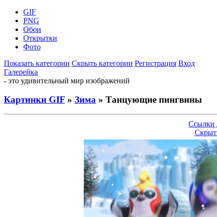
GIF
PNG
Обои
Открытки
Фото
Показать категории
Скрыть категории
Регистрация
Вход
Галерейка
- это удивительный мир изображений
Картинки GIF
»
Зима
» Танцующие пингвины
Ссылки 
Скрыт