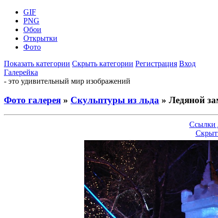
GIF
PNG
Обои
Открытки
Фото
Показать категории
Скрыть категории
Регистрация
Вход
Галерейка
- это удивительный мир изображений
Фото галерея
»
Скульптуры из льда
» Ледяной за
Ссылки 
Скрыт