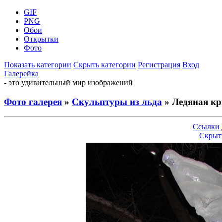
GIF
PNG
Обои
Открытки
Фото
Показать категории
Скрыть категории
Регистрация
Вход
Галерейка
- это удивительный мир изображений
Фото галерея
»
Скульптуры из льда
» Ледяная к
Ссылки 
Скрыт