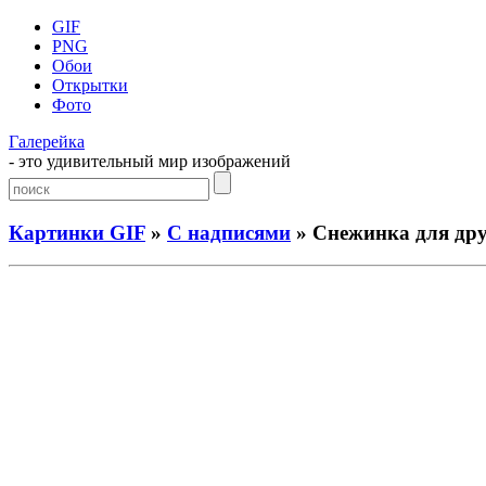
GIF
PNG
Обои
Открытки
Фото
Галерейка
- это удивительный мир изображений
Картинки GIF
»
С надписями
» Снежинка для дру