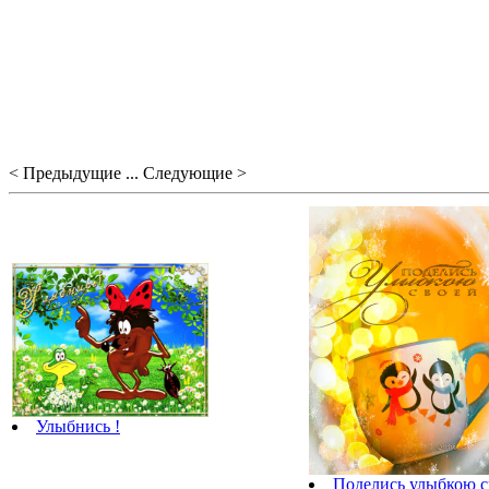
< Предыдущие ... Следующие >
Улыбнись !
Поделись улыбкою с