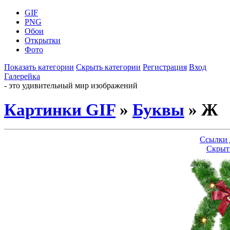
GIF
PNG
Обои
Открытки
Фото
Показать категории
Скрыть категории
Регистрация
Вход
Галерейка
- это удивительный мир изображений
Картинки GIF
»
Буквы
» Ж
Ссылки 
Скрыт