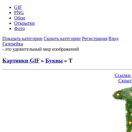
GIF
PNG
Обои
Открытки
Фото
Показать категории
Скрыть категории
Регистрация
Вход
Галерейка
- это удивительный мир изображений
Картинки GIF
»
Буквы
» Т
Ссылки 
Скрыт