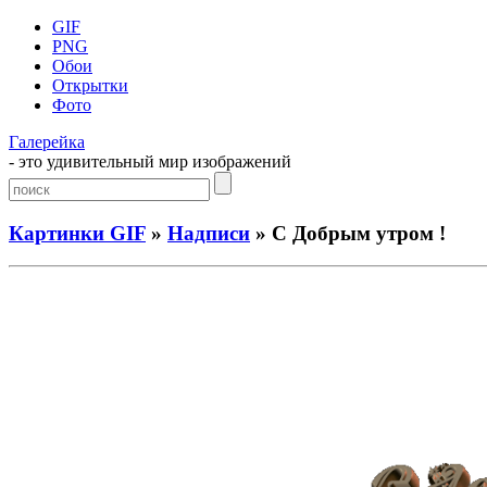
GIF
PNG
Обои
Открытки
Фото
Галерейка
- это удивительный мир изображений
Картинки GIF
»
Надписи
» С Добрым утром !