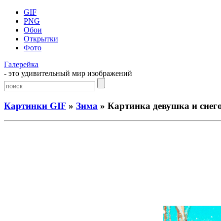
GIF
PNG
Обои
Открытки
Фото
Галерейка
- это удивительный мир изображений
Картинки GIF
»
Зима
» Картинка девушка и снег