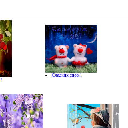
Сладких снов !
!