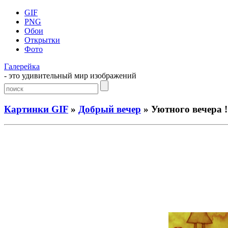
GIF
PNG
Обои
Открытки
Фото
Галерейка
- это удивительный мир изображений
Картинки GIF
»
Добрый вечер
» Уютного вечера !