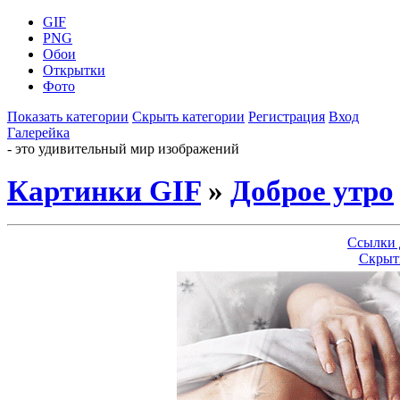
GIF
PNG
Обои
Открытки
Фото
Показать категории
Скрыть категории
Регистрация
Вход
Галерейка
- это удивительный мир изображений
Картинки GIF
»
Доброе утро
Ссылки 
Скрыт