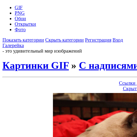
GIF
PNG
Обои
Открытки
Фото
Показать категории
Скрыть категории
Регистрация
Вход
Галерейка
- это удивительный мир изображений
Картинки GIF
»
С надписям
Ссылки 
Скрыт