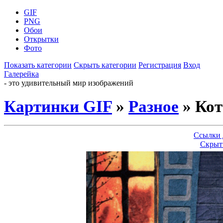
GIF
PNG
Обои
Открытки
Фото
Показать категории
Скрыть категории
Регистрация
Вход
Галерейка
- это удивительный мир изображений
Картинки GIF
»
Разное
» Кот
Ссылки 
Скрыт