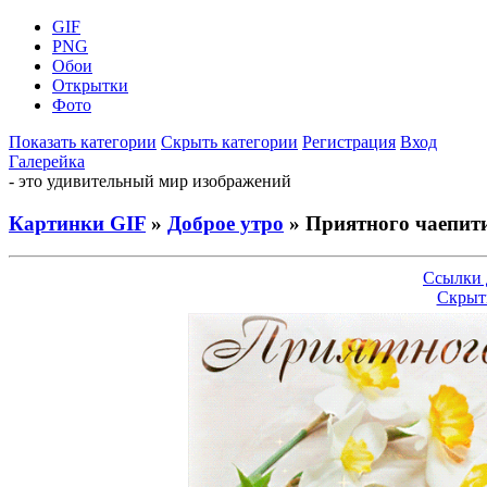
GIF
PNG
Обои
Открытки
Фото
Показать категории
Скрыть категории
Регистрация
Вход
Галерейка
- это удивительный мир изображений
Картинки GIF
»
Доброе утро
» Приятного чаепити
Ссылки 
Скрыт