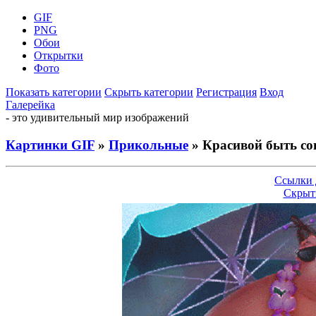
GIF
PNG
Обои
Открытки
Фото
Показать категории
Скрыть категории
Регистрация
Вход
Галерейка
- это удивительный мир изображений
Картинки GIF
»
Прикольные
» Красивой быть со
Ссылки 
Скрыт