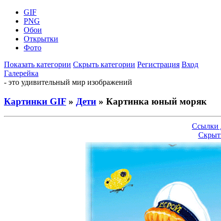
GIF
PNG
Обои
Открытки
Фото
Показать категории
Скрыть категории
Регистрация
Вход
Галерейка
- это удивительный мир изображений
Картинки GIF
»
Дети
» Картинка юный моряк
Ссылки 
Скрыт